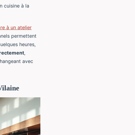
 cuisine à la
ire à un atelier
nnels permettent
quelques heures,
rrectement
,
échangeant avec
Vilaine