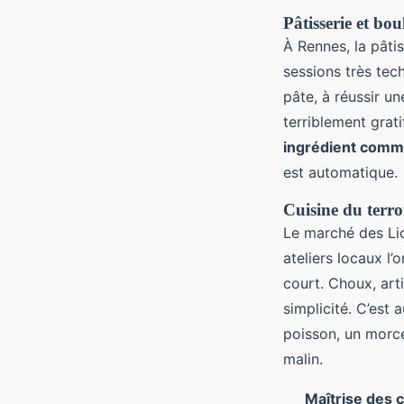
Pâtisserie et bou
À Rennes, la pâti
sessions très tec
pâte, à réussir u
terriblement grat
ingrédient comm
est automatique.
Cuisine du terro
Le marché des Lice
ateliers locaux l
court. Choux, art
simplicité. C’est 
poisson, un morce
malin.
Maîtrise des 