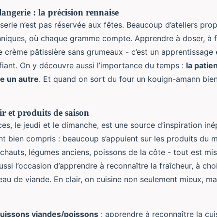
langerie : la précision rennaise
sserie n’est pas réservée aux fêtes. Beaucoup d’ateliers pro
hniques, où chaque gramme compte. Apprendre à doser, à fa
ne crème pâtissière sans grumeaux - c’est un apprentissage 
ifiant. On y découvre aussi l’importance du temps :
la patie
e un autre
. Et quand on sort du four un kouign-amann bien 
ir et produits de saison
s, le jeudi et le dimanche, est une source d’inspiration iné
’ont bien compris : beaucoup s’appuient sur les produits du 
ichauts, légumes anciens, poissons de la côte - tout est mi
aussi l’occasion d’apprendre à reconnaître la fraîcheur, à cho
au de viande. En clair, on cuisine non seulement mieux, ma
cuissons viandes/poissons
: apprendre à reconnaître la cui