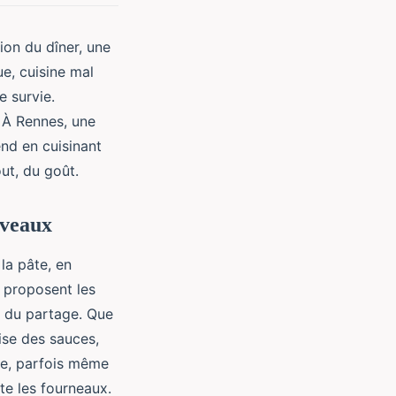
ion du dîner, une
ue, cuisine mal
e survie.
 À Rennes, une
end en cuisinant
ut, du goût.
iveaux
la pâte, en
ue proposent les
e du partage. Que
ise des sauces,
ue, parfois même
te les fourneaux.