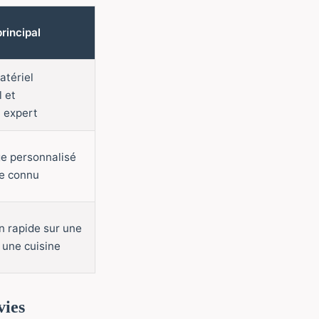
principal
atériel
l et
 expert
e personnalisé
e connu
n rapide sur une
 une cuisine
vies