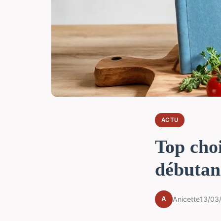
ACTU
Top choi
débutant
A
Anicette
13/03