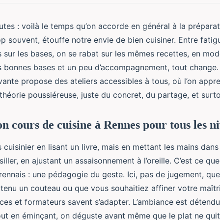
utes : voilà le temps qu’on accorde en général à la préparat
op souvent, étouffe notre envie de bien cuisiner. Entre fatig
 sur les bases, on se rabat sur les mêmes recettes, en mod
es bonnes bases et un peu d’accompagnement, tout change.
ivante propose des ateliers accessibles à tous, où l’on appr
 théorie poussiéreuse, juste du concret, du partage, et surto
on cours de cuisine à Rennes pour tous les n
cuisinier en lisant un livre, mais en mettant les mains dans 
ésiller, en ajustant un assaisonnement à l’oreille. C’est ce q
s rennais : une pédagogie du geste. Ici, pas de jugement, qu
tenu un couteau ou que vous souhaitiez affiner votre maîtr
ices et formateurs savent s’adapter. L’ambiance est détend
tout en éminçant, on déguste avant même que le plat ne quit