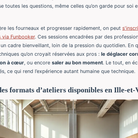
se toutes les questions, même celles qu’on garde pour soi en
ère les fourneaux et progresser rapidement, on peut
s'inscr
s via Funbooker
. Ces sessions encadrées par des professio
un cadre bienveillant, loin de la pression du quotidien. En 
chniques qu’on croyait réservées aux pros :
le déglacer co
son à cœur
, ou encore
saler au bon moment
. Le tout, en 
és, ce qui rend l’expérience autant humaine que technique.
s formats d’ateliers disponibles en Ille-et-