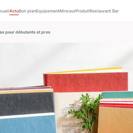
cueil
Actu
Bon plan
Equipement
Minceur
Produit
Restaurant Bar
nes pour débutants et pros