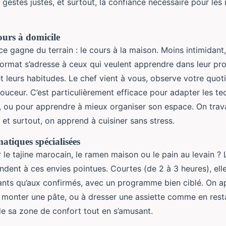
 gestes justes, et surtout, la confiance nécessaire pour les
ours à domicile
e gagne du terrain : le cours à la maison. Moins intimidant,
format s’adresse à ceux qui veulent apprendre dans leur pro
et leurs habitudes. Le chef vient à vous, observe votre quoti
ouceur. C’est particulièrement efficace pour adapter les te
 ou pour apprendre à mieux organiser son espace. On trava
, et surtout, on apprend à cuisiner sans stress.
matiques spécialisées
r le tajine marocain, le ramen maison ou le pain au levain ?
dent à ces envies pointues. Courtes (de 2 à 3 heures), elle
nts qu’aux confirmés, avec un programme bien ciblé. On ap
re monter une pâte, ou à dresser une assiette comme en res
e sa zone de confort tout en s’amusant.