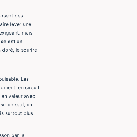
posent des
ire lever une
exigeant, mais
nce est un
doré, le sourire
puisable. Les
moment, en circuit
s en valeur avec
isir un œuf, un
is surtout plus
sson par la