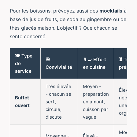
Pour les boissons, prévoyez aussi des
mocktails
à
base de jus de fruits, de soda au gingembre ou de
thés glacés maison. L’objectif ? Que chacun se
sente concerné.
🍽️ Type
🎯
👨‍🍳 Effort
⏳ Temp
de
Convivialité
en cuisine
prépara
service
Très élevée
Moyen -
Élevé -
- chacun se
préparation
Buffet
nécessi
sert,
en amont,
ouvert
une bo
circule,
cuisson par
organis
discute
vague
Modéré 
Moyenne -
Élevé -