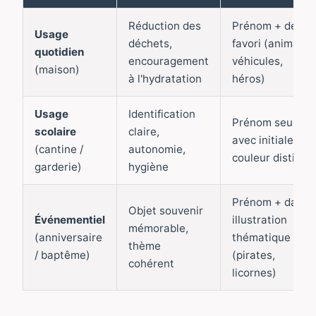
Réduction des
Prénom + dessi
Usage
déchets,
favori (animaux,
quotidien
encouragement
véhicules,
(maison)
à l'hydratation
héros)
Usage
Identification
Prénom seul ou
scolaire
claire,
avec initiale +
(cantine /
autonomie,
couleur distinct
garderie)
hygiène
Prénom + date 
Objet souvenir
Événementiel
illustration
mémorable,
(anniversaire
thématique
thème
/ baptême)
(pirates,
cohérent
licornes)