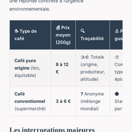
une réponse concrète à l’urgence
environnementale.
💰 Prix
☕ Type de
🔍
👃 Profil
moyen
café
Traçabilité
gustatif
(250g)
🫱🫲 Totale
🎨
Café pure
8 à 12
(origine,
Comple
origine
(bio,
€
producteur,
typé (flo
équitable)
altitude)
épicé, f
Café
❓ Anonyme
⚫
conventionnel
3 à 6 €
(mélange
Standar
(supermarché)
mondial)
parfois
Les interrogations majeures