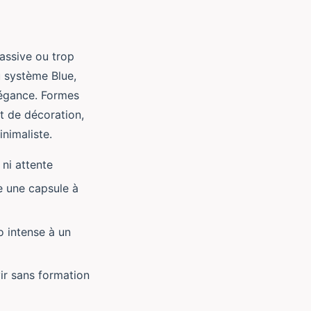
massive ou trop
u système Blue,
légance. Formes
et de décoration,
nimaliste.
ni attente
te une capsule à
o intense à un
ir sans formation