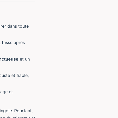
rer dans toute
 tasse après
nctueuse
et un
uste et fiable,
yage et
ringole. Pourtant,