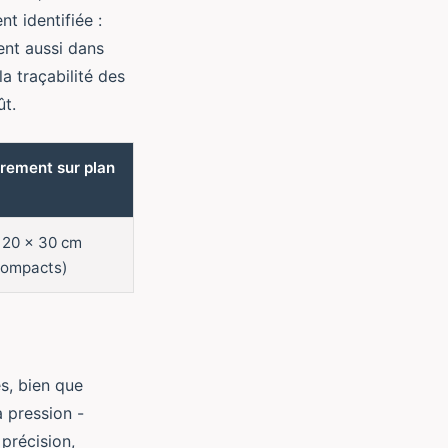
t identifiée :
ent aussi dans
la traçabilité des
ût.
rement sur plan
e 20 x 30 cm
compacts)
s, bien que
 pression -
 précision,