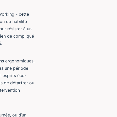
orking - cette
n de fiabilité
our résister à un
 Rien de compliqué
é.
ons ergonomiques,
ès une période
s esprits éco-
ps de détartrer ou
ntervention
urnée, ou d’un