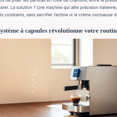
mps de jouer les baristas en robe de chambre, entre la press
arer. La solution ? Une machine qui allie précision italienne,
ts constants, sans sacrifier l’arôme ni la crème onctueuse d
système à capsules révolutionne votre routi