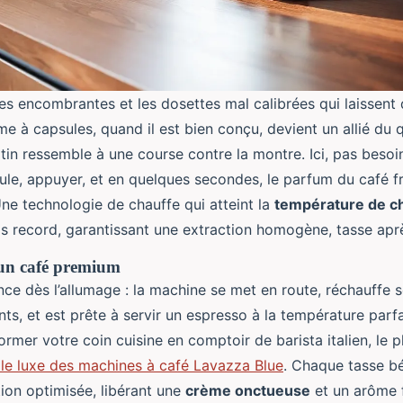
res encombrantes et les dosettes mal calibrées qui laissent 
me à capsules, quand il est bien conçu, devient un allié du 
n ressemble à une course contre la montre. Ici, pas besoin
sule, appuyer, et en quelques secondes, le parfum du café fr
Une technologie de chauffe qui atteint la
température de c
s record, garantissant une extraction homogène, tasse aprè
un café premium
 dès l’allumage : la machine se met en route, réchauffe so
ts, et est prête à servir un espresso à la température parfai
ormer votre coin cuisine en comptoir de barista italien, le 
 le luxe des machines à café Lavazza Blue
. Chaque tasse bé
tion optimisée, libérant une
crème onctueuse
et un arôme f