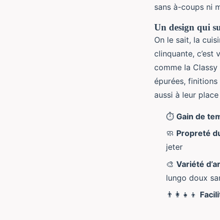
sans à-coups ni m
Un design qui su
On le sait, la cui
clinquante, c’est 
comme la Classy 
épurées, finition
aussi à leur plac
⏱️
Gain de tem
🧼
Propreté du
jeter
🎨
Variété d’
lungo doux sa
👨‍👩‍👧‍👦
Facil