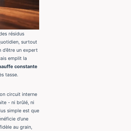
des résidus
quotidien, surtout
 d’être un expert
ais emplit la
hauffe constante
s tasse.
n circuit interne
te - ni brûlé, ni
plus simple est que
néficie d’une
idèle au grain,