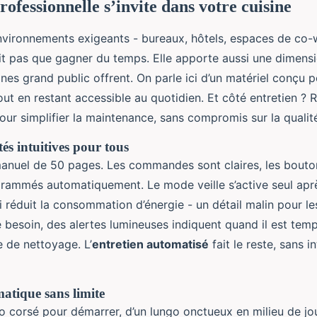
rofessionnelle s’invite dans votre cuisine
vironnements exigeants - bureaux, hôtels, espaces de co-w
it pas que gagner du temps. Elle apporte aussi une dimensio
es grand public offrent. On parle ici d’un matériel conçu p
out en restant accessible au quotidien. Et côté entretien ?
pour simplifier la maintenance, sans compromis sur la qualit
tés intuitives pour tous
manuel de 50 pages. Les commandes sont claires, les bout
grammés automatiquement. Le mode veille s’active seul apr
ui réduit la consommation d’énergie - un détail malin pour le
e besoin, des alertes lumineuses indiquent quand il est tem
e de nettoyage. L’
entretien automatisé
fait le reste, sans i
atique sans limite
tto corsé pour démarrer, d’un lungo onctueux en milieu de jo