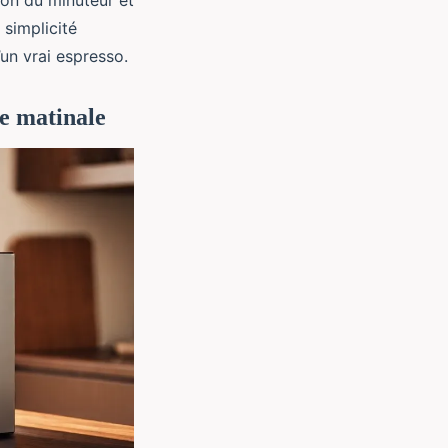
ion du minuteur et
 simplicité
’un vrai espresso.
ne matinale