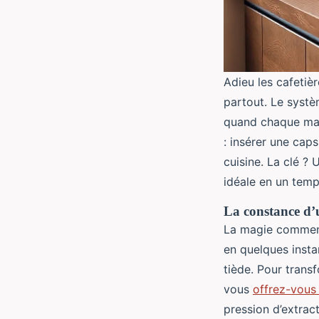
Adieu les cafetiè
partout. Le systè
quand chaque mati
: insérer une cap
cuisine. La clé ? 
idéale en un temp
La constance d’
La magie commence
en quelques instan
tiède. Pour transf
vous
offrez-vous
pression d’extrac