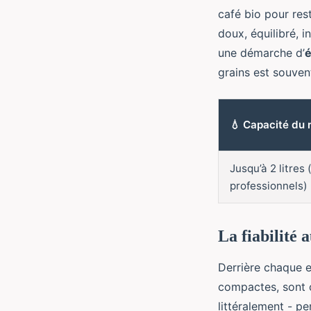
café bio pour res
doux, équilibré, 
une démarche d’
é
grains est souven
💧 Capacité du 
Jusqu’à 2 litres
professionnels)
La fiabilité 
Derrière chaque e
compactes, sont c
littéralement - p