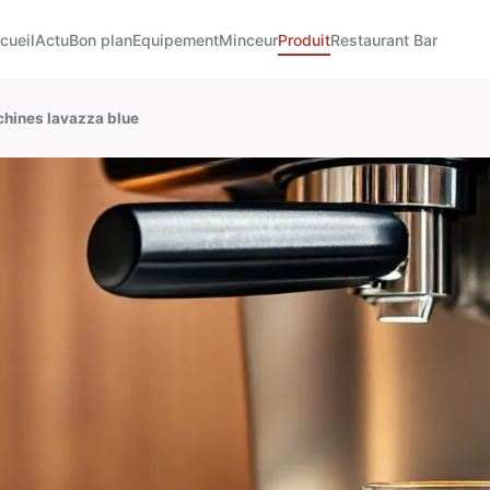
cueil
Actu
Bon plan
Equipement
Minceur
Produit
Restaurant Bar
chines lavazza blue